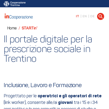
IT
EN
DE
Home
/
STARTin'
Il portale digitale per la 
prescrizione sociale in 
Trentino
Inclusione, Lavoro e Formazione
Progettato per le
operatrici e gli operatori di rete
(link worker), consente alle/ai
giovani
tra i 15 e i 34